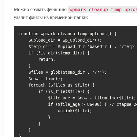
Можно создать функцию
wpmark_cleanup_temp_uplo
удалит файлы из временной папки:
function wpmark_cleanup_temp_uploads() {

    $upload_dir = wp_upload_dir();

    $temp_dir = $upload_dir['basedir'] . '/temp';

    if (!is_dir($temp_dir)) {

        return;

    }

    $files = glob($temp_dir . '/*');

    $now = time();

    foreach ($files as $file) {

        if (is_file($file)) {

            $file_age = $now - filemtime($file);

            if ($file_age > 86400) { // старше 24 часов

                unlink($file);

            }

        }

    }

}
