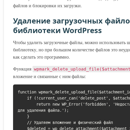
файлов и блокировки их загрузки.
Удаление загрузочных файло
библиотеки WordPress
Чтобы удалить загрузочные файлы, можно использовать 
библиотеку, но при большом количестве файлов это неудо
как сделать это программно.
Функция
wpmark_delete_upload_file($attachmen
вложение и связанные с ним файлы:
function wpmark_delete_upload_file($attachment_id
    if (!current_user_can('delete_post', $attachment_id)) {

        return new WP_Error('forbidden', 'Недостаточно прав 
для удаления файла.');

    }

    // Удаляем вложение и физический файл

    $deleted = wp_delete_attachment($attachment_id, true);
