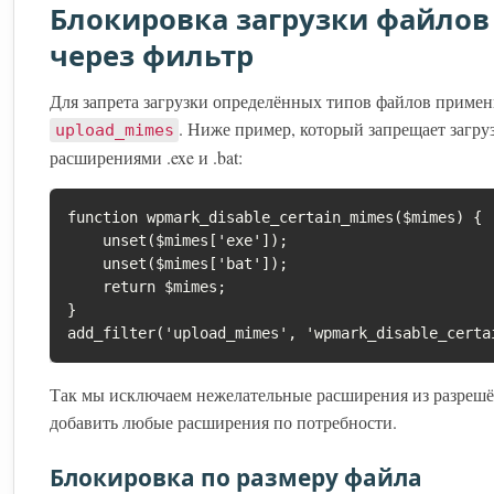
Блокировка загрузки файлов
через фильтр
Для запрета загрузки определённых типов файлов приме
. Ниже пример, который запрещает загру
upload_mimes
расширениями .exe и .bat:
function wpmark_disable_certain_mimes($mimes) {

    unset($mimes['exe']);

    unset($mimes['bat']);

    return $mimes;

}

add_filter('upload_mimes', 'wpmark_disable_certa
Так мы исключаем нежелательные расширения из разре
добавить любые расширения по потребности.
Блокировка по размеру файла