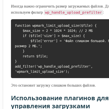
Иногда важно ограничить размер загружаемых файлов. Дл
используем фильтр
:
wp_handle_upload_prefilter
function wpmark_limit_upload_size($file) {

    $max_size = 2 * 1024 * 1024; // 2 МБ

    if ($file['size'] > $max_size) {

        $file['error'] = 'Файл слишком большой. Максимальный 
размер 2 МБ.';

    }

    return $file;

}

add_filter('wp_handle_upload_prefilter', 
'wpmark_limit_upload_size');
Это остановит загрузку слишком больших файлов.
Использование плагинов для
управления загрузками