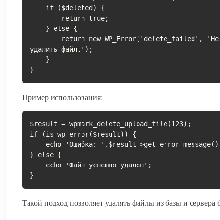
    if ($deleted) {

        return true;

    } else {

        return new WP_Error('delete_failed', 'Не удалось 
удалить файл.');

    }

}
Пример использования:
$result = wpmark_delete_upload_file(123);

if (is_wp_error($result)) {

    echo 'Ошибка: '.$result->get_error_message();

} else {

    echo 'Файл успешно удалён';

}
Такой подход позволяет удалять файлы из базы и сервера 