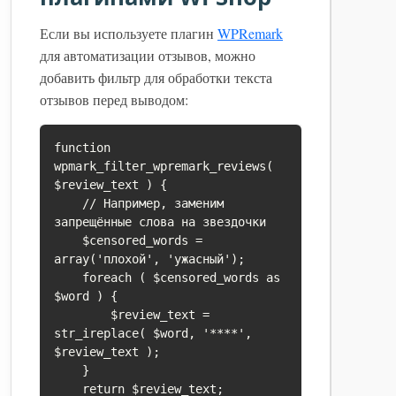
Если вы используете плагин
WPRemark
для автоматизации отзывов, можно
добавить фильтр для обработки текста
отзывов перед выводом:
function 
wpmark_filter_wpremark_reviews( 
$review_text ) {

    // Например, заменим 
запрещённые слова на звездочки

    $censored_words = 
array('плохой', 'ужасный');

    foreach ( $censored_words as 
$word ) {

        $review_text = 
str_ireplace( $word, '****', 
$review_text );

    }

    return $review_text;
