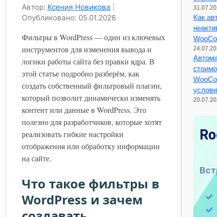
Автор:
Ксения Новикова
|
31.07.2
Опубликовано: 05.01.2026
Как ав
неакти
Фильтры в WordPress — один из ключевых
WooCo
инструментов для изменения вывода и
24.07.2
Автома
логики работы сайта без правки ядра. В
стоимо
этой статье подробно разберём, как
WooCo
создать собственный фильтровый плагин,
услов
который позволит динамически изменять
20.07.2
контент или данные в WordPress. Это
полезно для разработчиков, которые хотят
реализовать гибкие настройки
отображения или обработку информации
на сайте.
Что такое фильтры в
WordPress и зачем
создавать