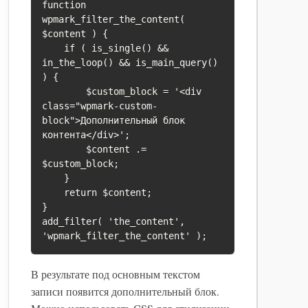
function 
wpmark_filter_the_content( 
$content ) {

    if ( is_single() && 
in_the_loop() && is_main_query() 
) {

        $custom_block = '<div 
class="wpmark-custom-
block">Дополнительный блок 
контента</div>';

        $content .= 
$custom_block;

    }

    return $content;

}

add_filter( 'the_content', 
В результате под основным текстом
записи появится дополнительный блок.