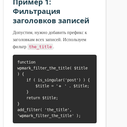
Пример 1:
Фильтрация
заголовков записей
Допустим, нужно добавить префикс к
заголовкам всех записей. Используем
фильтр
.
the_title
function 
wpmark_filter_the_title( $title 
) {

    if ( is_singular('post') ) {

        $title = '🔹 ' . $title;

    }

    return $title;

}

add_filter( 'the_title', 