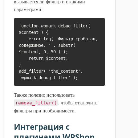
вызывается ли фильтр и с какими
параметрами:
function wpmark_debug_filter( 
$content ) {

    error_log( 'Фильтр сработал, 
содержимое: ' . substr( 
$content, 0, 50 ) );

    return $content;

}

add_filter( 'the_content', 
Также полезно использовать
, чтобы отключить
remove_filter()
фильтры при необходимости.
Интеграция с
плагинами WPShop