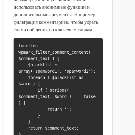
использовать анонимные функции и
дополнительные аргументы. Например,
фильтрация комментариев, чтобы убрать
спам-сообщения по ключевым словам:
function 
wpmark_filter_comment_content( 
$comment_text ) {

    $blacklist = 
array('spamword1', 'spamword2');

    foreach ( $blacklist as 
$word ) {

        if ( stripos( 
$comment_text, $word ) !== false 
) {

            return '';

        }

    }

    return $comment_text;

}
