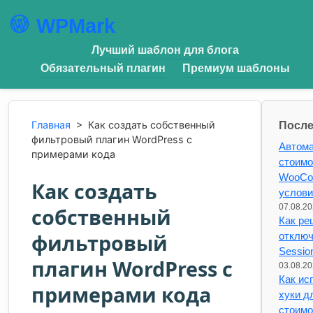
WPMark
Лучший шаблон для блога
Обязательный плагин
Премиум шаблоны
Главная
>
Как создать собственный
После
фильтровый плагин WordPress с
Автома
примерами кода
стоимо
WooCo
Как создать
услов
07.08.2
собственный
Как ре
фильтровый
отклю
Sessio
плагин WordPress с
03.08.2
Как и
примерами кода
хуки д
стоимо