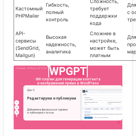
Сложность,
Гибкость,
Для
Кастомный
требует
полный
с о
PHPMailer
поддержки
контроль
тре
кода
API-
Сложнее в
Высокая
Для
сервисы
настройке,
надежность,
про
(SendGrid,
может быть
аналитика
мар
Mailgun)
платным