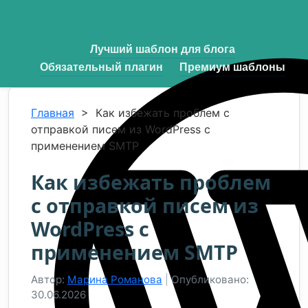
Лучший шаблон для блога
Обязательный плагин
Премиум шаблоны
Главная
>
Как избежать проблем с
отправкой писем из WordPress с
применением SMTP
Как избежать проблем
с отправкой писем из
WordPress с
применением SMTP
Автор:
Марина Романова
|
Опубликовано:
30.06.2026