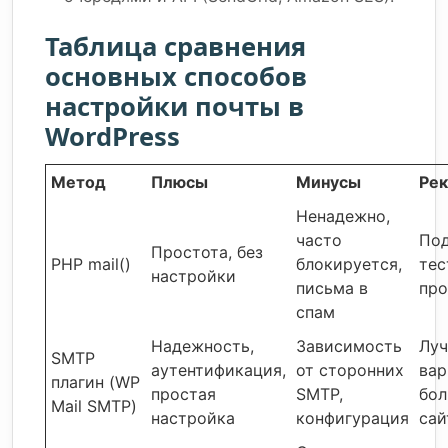
Таблица сравнения
основных способов
настройки почты в
WordPress
Метод
Плюсы
Минусы
Ре
Ненадежно,
часто
Под
Простота, без
PHP mail()
блокируется,
тес
настройки
письма в
пр
спам
Надежность,
Зависимость
Лу
SMTP
аутентификация,
от сторонних
вар
плагин (WP
простая
SMTP,
бол
Mail SMTP)
настройка
конфигурация
сай