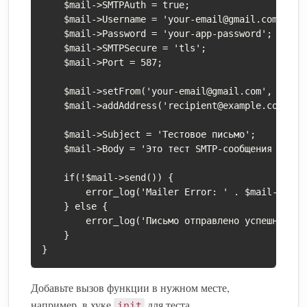
    $mail->SMTPAuth = true;

    $mail->Username = 'your-email@gmail.com';

    $mail->Password = 'your-app-password';

    $mail->SMTPSecure = 'tls';

    $mail->Port = 587;

    $mail->setFrom('your-email@gmail.com', 'Site 
    $mail->addAddress('recipient@example.com');

    $mail->Subject = 'Тестовое письмо';

    $mail->Body = 'Это тест SMTP-сообщения из Wor
    if(!$mail->send()) {

        error_log('Mailer Error: ' . $mail->Error
    } else {

        error_log('Письмо отправлено успешно');

    }

}
Добавьте вызов функции в нужном месте,
например, в хуке
для теста.
init