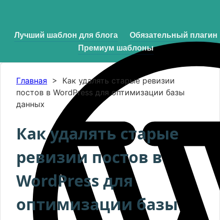
Лучший шаблон для блога
Обязательный плагин
Премиум шаблоны
Главная
>
Как удалять старые ревизии
постов в WordPress для оптимизации базы
данных
Как удалять старые
ревизии постов в
WordPress для
оптимизации базы