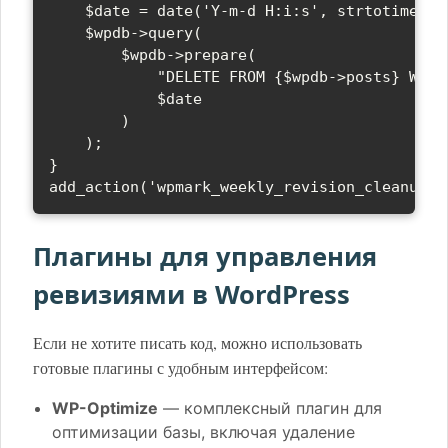
    $date = date('Y-m-d H:i:s', strtotime('-3
    $wpdb->query(

        $wpdb->prepare(

            "DELETE FROM {$wpdb->posts} WHER
            $date

        )

    );

}

add_action('wpmark_weekly_revision_cleanup',
Плагины для управления
ревизиями в WordPress
Если не хотите писать код, можно использовать
готовые плагины с удобным интерфейсом:
WP-Optimize
— комплексный плагин для
оптимизации базы, включая удаление