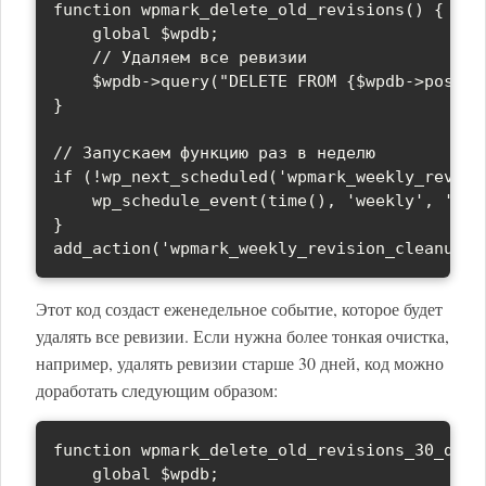
function wpmark_delete_old_revisions() {

    global $wpdb;

    // Удаляем все ревизии

    $wpdb->query("DELETE FROM {$wpdb->posts}
}

// Запускаем функцию раз в неделю

if (!wp_next_scheduled('wpmark_weekly_revisio
    wp_schedule_event(time(), 'weekly', 'wpm
}

add_action('wpmark_weekly_revision_cleanup',
Этот код создаст еженедельное событие, которое будет
удалять все ревизии. Если нужна более тонкая очистка,
например, удалять ревизии старше 30 дней, код можно
доработать следующим образом:
function wpmark_delete_old_revisions_30_days(
    global $wpdb;
