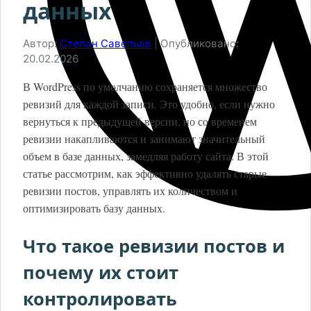
данных
Автор:
Степан Савельев
|
Опубликовано:
20.02.2026
В WordPress по умолчанию сохраняется множество
ревизий для каждой записи. Это удобно, если нужно
вернуться к предыдущей версии, но со временем
ревизии накапливаются и занимают значительный
объем в базе данных, замедляя работу сайта. В этой
статье рассмотрим, как эффективно удалять старые
ревизии постов, управлять их количеством и
оптимизировать базу данных.
Что такое ревизии постов и
почему их стоит
контролировать