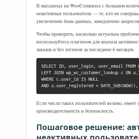
В магазинах на WooCommerce с большим колич
неактивные пользователи — те, кто не совершал
увеличению базы данных, замедлению запросо
Чтобы проверить, насколько актуальна проблем
воспользуйтесь плагином для анализа активност
заказов и без логинов за последние 6 месяцев:
SELECT ID, user_login, user_email FROM w
LEFT JOIN wp_wc_customer_lookup c ON u.I
WHERE c.user_id IS NULL

AND u.user_registered < DATE_SUB(NOW(),
Если число таких пользователей велико, имеет
производительность и безопасность.
Пошаговое решение: ав
неактивных пользовате