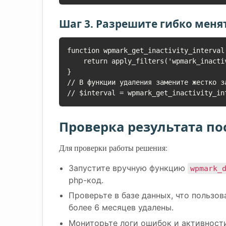
Шаг 3. Разрешите гибко меня
function wpmark_get_inactivity_interval(
    return apply_filters('wpmark_inactivity_interval_days', 180);

}

// В функции удаления замените жестко з
// $interval = wpmark_get_inactivity_in
Проверка результата по
Для проверки работы решения:
Запустите вручную функцию
wpmark_
php-код.
Проверьте в базе данных, что пользо
более 6 месяцев удалены.
Мониторьте логи ошибок и активности