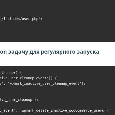
on задачу для регулярного запуска
leanup() {

ve_user_cleanup');

p_event', 'wpmark_delete_inactive_woocommerce_users');