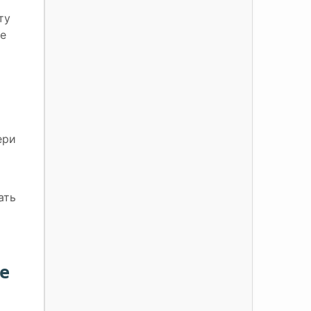
ту
ее
ери
ать
е