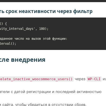
ть срок неактивности через фильтр
) {

аданное число на вызов этой функции:

terval();
сле внедрения
через
и
delete_inactive_woocommerce_users()
WP-CLI
ватели с датой регистрации и последней активностью
 сайта, чтобы убедиться в отсутствии сбоев.