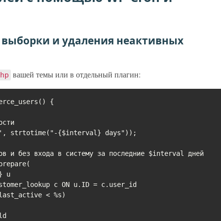
я выборки и удаления неактивных
вашей темы или в отдельный плагин:
hp
rce_users() {
