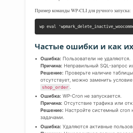
Пример команды WP-CLI для ручного запуска:
wp eval 'wpmark_delete_inactive_woocomm
Частые ошибки и как и
Ошибка:
Пользователи не удаляются.
Причина:
Неправильный SQL-запрос ил
Решение:
Проверьте наличие таблиц
отсутствует, можно заменить условие
.
shop_order
Ошибка:
WP-Cron не запускается.
Причина:
Отсутствие трафика или от
Решение:
Настройте системный cron н
задачами.
Ошибка:
Удаляются активные пользов