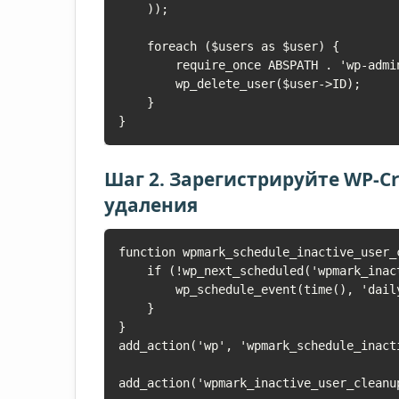
    ));

    foreach ($users as $user) {

        require_once ABSPATH . 'wp-admin/includes/user.php';

        wp_delete_user($user->ID);

    }

}
Шаг 2. Зарегистрируйте WP-Cr
удаления
function wpmark_schedule_inactive_user_c
    if (!wp_next_scheduled('wpmark_inactive_user_cleanup_event')) {

        wp_schedule_event(time(), 'daily', 'wpmark_inactive_user_cleanup_event');

    }

}

add_action('wp', 'wpmark_schedule_inacti
add_action('wpmark_inactive_user_cleanu