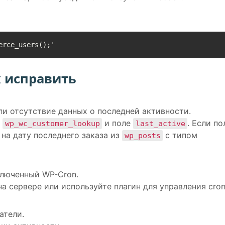
erce_users();'
х исправить
и отсутствие данных о последней активности.
ы
и поле
. Если по
wp_wc_customer_lookup
last_active
 на дату последнего заказа из
с типом
wp_posts
ключенный WP-Cron.
а сервере или используйте плагин для управления cron
атели.