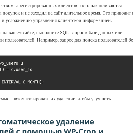
еством зарегистрированных клиентов часто накапливаются
 покупок и не заходил на сайт длительное время. Это приводит 
в и усложнению управления клиентской информацией.
а на вашем сайте, выполните SQL-запрос к базе данных или
и пользователей. Например, запрос для поиска пользователей бе
p_users u

D = c.user_id

 INTERVAL 6 MONTH);
 смысл автоматизировать их удаление, чтобы улучшить
томатическое удаление
лей с помощью WP-Cron и