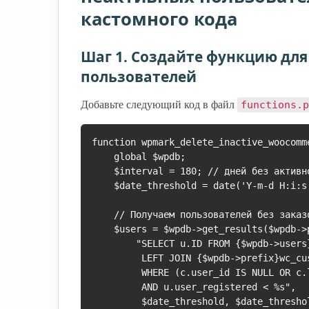
кастомного кода
Шаг 1. Создайте функцию дл
пользователей
Добавьте следующий код в файл
functions.p
function wpmark_delete_inactive_woocomme
    global $wpdb;

    $interval = 180; // дней без активности

    $date_threshold = date('Y-m-d H:i:s', strtotime("-{$interval} days"));

    // Получаем пользователей без заказов и без входа в систему за последние $interval дней

    $users = $wpdb->get_results($wpdb->prepare(

        "SELECT u.ID FROM {$wpdb->users} u

         LEFT JOIN {$wpdb->prefix}wc_customer_lookup c ON u.ID = c.user_id

         WHERE (c.user_id IS NULL OR c.last_active < %s)

         AND u.user_registered < %s",

         $date_threshold, $date_threshold
