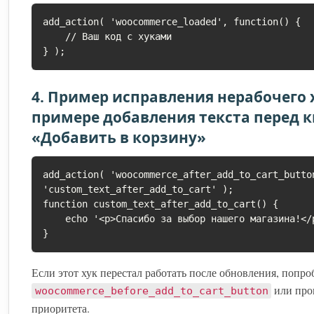
add_action( 'woocommerce_loaded', function() {

    // Ваш код с хуками

4. Пример исправления нерабочего 
примере добавления текста перед 
«Добавить в корзину»
add_action( 'woocommerce_after_add_to_cart_butto
'custom_text_after_add_to_cart' );

function custom_text_after_add_to_cart() {

    echo '<p>Спасибо за выбор нашего магазина!</p>';

Если этот хук перестал работать после обновления, попро
или про
woocommerce_before_add_to_cart_button
приоритета.