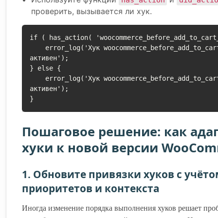
has_action
did_acti
проверить, вызывается ли хук.
if ( has_action( 'woocommerce_before_add_to_cart_
    error_log('Хук woocommerce_before_add_to_cart_button 
активен');

} else {

    error_log('Хук woocommerce_before_add_to_cart_button НЕ 
активен');

Пошаговое решение: как ада
хуки к новой версии WooCom
1. Обновите привязки хуков с учёт
приоритетов и контекста
Иногда изменение порядка выполнения хуков решает проб