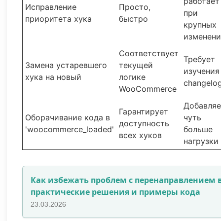
работает
Исправление
Просто,
при
приоритета хука
быстро
крупных
изменени
Соответствует
Требует
Замена устаревшего
текущей
изучения
хука на новый
логике
changelo
WooCommerce
Добавляе
Гарантирует
Оборачивание кода в
чуть
доступность
'woocommerce_loaded'
больше
всех хуков
нагрузки
Как избежать проблем с перенаправлением в
практические решения и примеры кода
23.03.2026