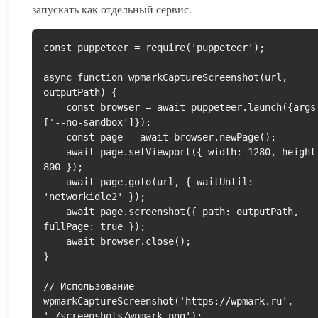
запускать как отдельный сервис.
const puppeteer = require('puppeteer');

async function wpmarkCaptureScreenshot(url, 
outputPath) {

    const browser = await puppeteer.launch({args: 
['--no-sandbox']});

    const page = await browser.newPage();

    await page.setViewport({ width: 1280, height: 
800 });

    await page.goto(url, { waitUntil: 
'networkidle2' });

    await page.screenshot({ path: outputPath, 
fullPage: true });

    await browser.close();

}

// Использование

wpmarkCaptureScreenshot('https://wpmark.ru', 
'./screenshots/wpmark.png');