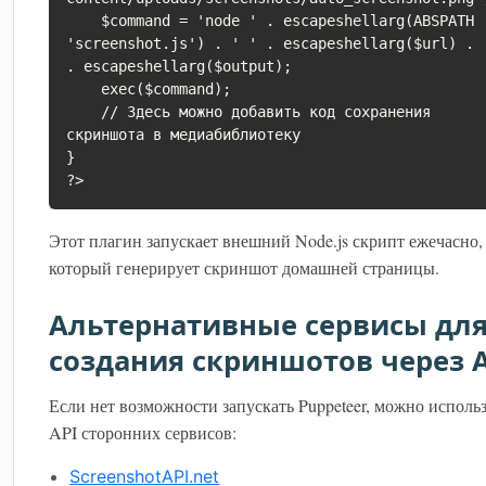
    $command = 'node ' . escapeshellarg(ABSPATH . 
'screenshot.js') . ' ' . escapeshellarg($url) . 
. escapeshellarg($output);

    exec($command);

    // Здесь можно добавить код сохранения 
скриншота в медиабиблиотеку

}

?>
Этот плагин запускает внешний Node.js скрипт ежечасно,
который генерирует скриншот домашней страницы.
Альтернативные сервисы дл
создания скриншотов через 
Если нет возможности запускать Puppeteer, можно исполь
API сторонних сервисов:
ScreenshotAPI.net