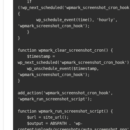
    if 
(!wp_next_scheduled('wpmark_screenshot_cron_hook
{

        wp_schedule_event(time(), 'hourly', 
'wpmark_screenshot_cron_hook');

    }

}

function wpmark_clear_screenshot_cron() {

    $timestamp = 
wp_next_scheduled('wpmark_screenshot_cron_hook');
    wp_unschedule_event($timestamp, 
'wpmark_screenshot_cron_hook');

}

add_action('wpmark_screenshot_cron_hook', 
'wpmark_run_screenshot_script');

function wpmark_run_screenshot_script() {

    $url = site_url();

    $output = ABSPATH . 'wp-
content/uploads/screenshots/auto_screenshot.png';