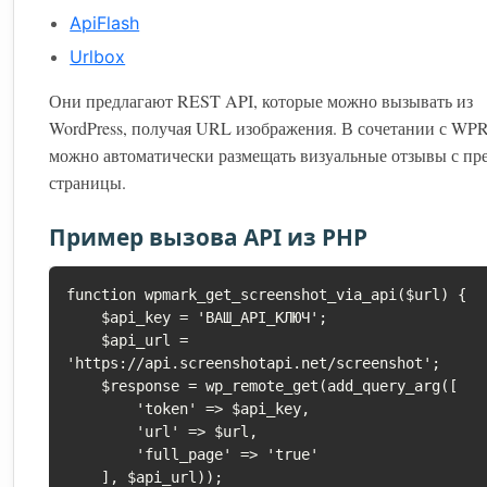
ApiFlash
Urlbox
Они предлагают REST API, которые можно вызывать из
WordPress, получая URL изображения. В сочетании с WP
можно автоматически размещать визуальные отзывы с пр
страницы.
Пример вызова API из PHP
function wpmark_get_screenshot_via_api($url) {

    $api_key = 'ВАШ_API_КЛЮЧ';

    $api_url = 
'https://api.screenshotapi.net/screenshot';

    $response = wp_remote_get(add_query_arg([

        'token' => $api_key,

        'url' => $url,

        'full_page' => 'true'

    ], $api_url));
