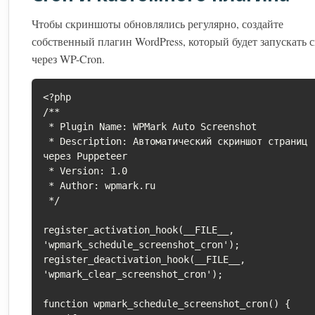
Чтобы скриншоты обновлялись регулярно, создайте
собственный плагин WordPress, который будет запускать 
через WP-Cron.
<?php

/**

 * Plugin Name: WPMark Auto Screenshot

 * Description: Автоматический скриншот страниц 
через Puppeteer

 * Version: 1.0

 * Author: wpmark.ru

 */

register_activation_hook(__FILE__, 
'wpmark_schedule_screenshot_cron');

register_deactivation_hook(__FILE__, 
'wpmark_clear_screenshot_cron');

function wpmark_schedule_screenshot_cron() {
