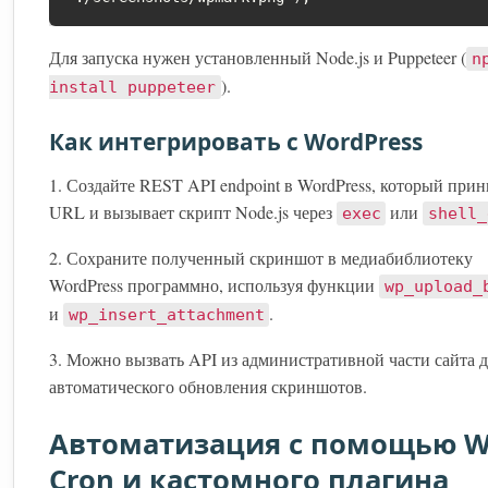
Для запуска нужен установленный Node.js и Puppeteer (
n
).
install puppeteer
Как интегрировать с WordPress
1. Создайте REST API endpoint в WordPress, который при
URL и вызывает скрипт Node.js через
или
exec
shell_
2. Сохраните полученный скриншот в медиабиблиотеку
WordPress программно, используя функции
wp_upload_
и
.
wp_insert_attachment
3. Можно вызвать API из административной части сайта 
автоматического обновления скриншотов.
Автоматизация с помощью W
Cron и кастомного плагина