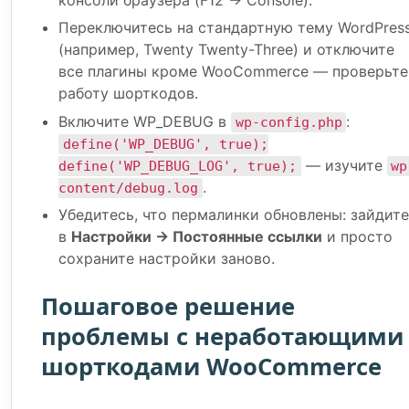
консоли браузера (F12 → Console).
Переключитесь на стандартную тему WordPres
(например, Twenty Twenty-Three) и отключите
все плагины кроме WooCommerce — проверьте
работу шорткодов.
Включите WP_DEBUG в
:
wp-config.php
define('WP_DEBUG', true);
— изучите
define('WP_DEBUG_LOG', true);
wp
.
content/debug.log
Убедитесь, что пермалинки обновлены: зайдит
в
Настройки → Постоянные ссылки
и просто
сохраните настройки заново.
Пошаговое решение
проблемы с неработающими
шорткодами WooCommerce