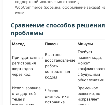
поддержкой исключения страниц
WooCommerce (корзина, оформление заказа) и
кэша.
Сравнение способов решения
проблемы
Метод
Плюсы
Минусы
Требует
Быстрое
Принудительная
правки кода,
восстановление
регистрация
может
работы,
шорткодов
конфликтоват
контроль над
через код
с будущими
кодом
обновлениями
Использование
Временное
Чёткая
стандартной
решение, не
диагностика
темы и
исправляет
источника
отключение
корень