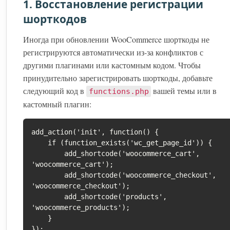
1. Восстановление регистрации
шорткодов
Иногда при обновлении WooCommerce шорткоды не
регистрируются автоматически из-за конфликтов с
другими плагинами или кастомным кодом. Чтобы
принудительно зарегистрировать шорткоды, добавьте
следующий код в
вашей темы или в
functions.php
кастомный плагин:
add_action('init', function() {

    if (function_exists('wc_get_page_id')) {

        add_shortcode('woocommerce_cart', 
'woocommerce_cart');

        add_shortcode('woocommerce_checkout', 
'woocommerce_checkout');

        add_shortcode('products', 
'woocommerce_products');

    }

});