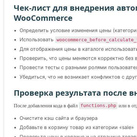
Чек-лист для внедрения авт
WooCommerce
Определить условие изменения цены (категория,
Использовать
woocommerce_before_calculate_
Для отображения цены в каталоге использова
Проверить, что цены меняются корректно без 
Провести тесты с разными ролями пользовате
Убедиться, что не возникает конфликтов с др
Проверка результата после в
После добавления кода в файл
или в от
functions.php
Очистите кэш сайта и браузера
Добавьте в корзину товар из категории «sale»
Проверьте цену в корзине и на странице товар