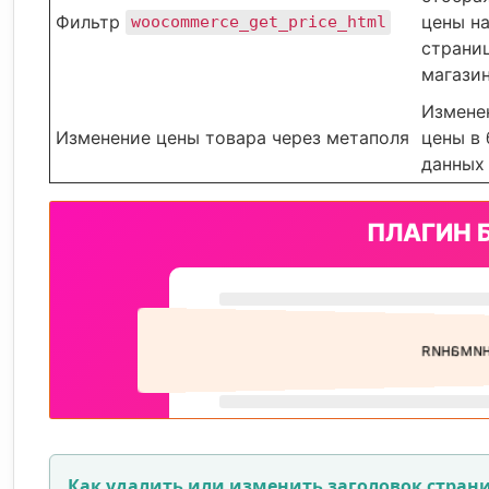
Фильтр
цены н
woocommerce_get_price_html
страни
магази
Измене
Изменение цены товара через метаполя
цены в 
данных
Как удалить или изменить заголовок страни