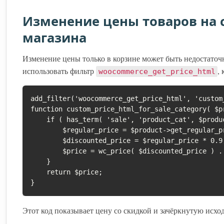
Изменение цены товаров на 
магазина
Изменение цены только в корзине может быть недостаточн
использовать фильтр
,
woocommerce_get_price_html
add_filter('woocommerce_get_price_html', 'custom
function custom_price_html_for_sale_category( $pr
    if ( has_term( 'sale', 'product_cat', $product->get_id() ) ) {

        $regular_price = $product->get_regular_price();

        $discounted_price = $regular_price * 0.9;

        $price = wc_price( $discounted_price ) . ' <del>' . wc_price( $regular_price ) . '</del>';

    }

    return $price;

Этот код показывает цену со скидкой и зачёркнутую исход