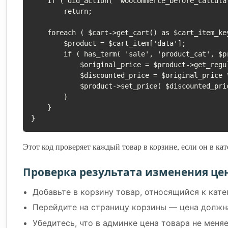
    if ( did_action( 'woocommerce_before_calculate_totals' ) >= 2 )

        return;

    foreach ( $cart->get_cart() as $cart_item_key => $cart_item ) {

        $product = $cart_item['data'];

        if ( has_term( 'sale', 'product_cat', $product->get_id() ) ) {

            $original_price = $product->get_regular_price();

            $discounted_price = $original_price * 0.9; // скидка 10%

            $product->set_price( $discounted_price );

        }

    }

Этот код проверяет каждый товар в корзине, если он в кат
Проверка результата изменения це
Добавьте в корзину товар, относящийся к катег
Перейдите на страницу корзины — цена должна
Убедитесь, что в админке цена товара не меня