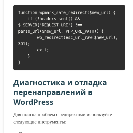
function wpmark_safe_redirect($new_url) {

    if (!headers_sent() && 
$_SERVER['REQUEST_URI'] !== 
parse_url($new_url, PHP_URL_PATH)) {

        wp_redirect(esc_url_raw($new_url), 
301);

        exit;

    }

}
Диагностика и отладка
перенаправлений в
WordPress
Для поиска проблем с редиректами используйте
следующие инструменты: