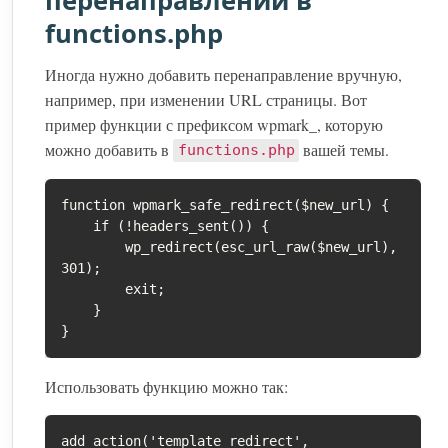
перенаправлений в
functions.php
Иногда нужно добавить перенаправление вручную,
например, при изменении URL страницы. Вот
пример функции с префиксом wpmark_, которую
можно добавить в
вашей темы.
functions.php
function wpmark_safe_redirect($new_url) {

    if (!headers_sent()) {

        wp_redirect(esc_url_raw($new_url), 
301);

        exit;

    }

}
Использовать функцию можно так:
add_action('template_redirect', 