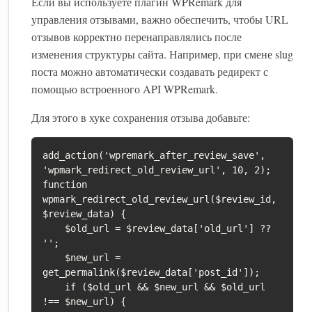
Если вы используете плагин WPRemark для
управления отзывами, важно обеспечить, чтобы URL
отзывов корректно перенаправлялись после
изменения структуры сайта. Например, при смене slug
поста можно автоматически создавать редирект с
помощью встроенного API WPRemark.
Для этого в хуке сохранения отзыва добавьте:
add_action('wpremark_after_review_save', 
'wpmark_redirect_old_review_url', 10, 2);

function 
wpmark_redirect_old_review_url($review_id, 
$review_data) {

    $old_url = $review_data['old_url'] ?? 
'';

    $new_url = 
get_permalink($review_data['post_id']);

    if ($old_url && $new_url && $old_url 
!== $new_url) {
