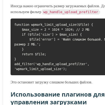
Иногда важно ограничить размер загружаемых файлов. Дл
используем фильтр
:
wp_handle_upload_prefilter
function wpmark_limit_upload_size($file) {

    $max_size = 2 * 1024 * 1024; // 2 МБ

    if ($file['size'] > $max_size) {

        $file['error'] = 'Файл слишком большой. Максимальный 
размер 2 МБ.';

    }

    return $file;

}

add_filter('wp_handle_upload_prefilter', 
'wpmark_limit_upload_size');
Это остановит загрузку слишком больших файлов.
Использование плагинов для
управления загрузками