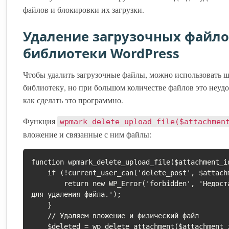
файлов и блокировки их загрузки.
Удаление загрузочных файло
библиотеки WordPress
Чтобы удалить загрузочные файлы, можно использовать 
библиотеку, но при большом количестве файлов это неудо
как сделать это программно.
Функция
wpmark_delete_upload_file($attachmen
вложение и связанные с ним файлы:
function wpmark_delete_upload_file($attachment_id
    if (!current_user_can('delete_post', $attachment_id)) {

        return new WP_Error('forbidden', 'Недостаточно прав 
для удаления файла.');

    }

    // Удаляем вложение и физический файл

    $deleted = wp_delete_attachment($attachment_id, true);
