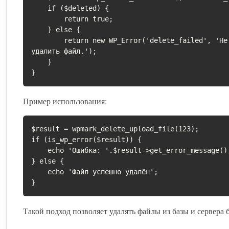
    if ($deleted) {

        return true;

    } else {

        return new WP_Error('delete_failed', 'Не удалось 
удалить файл.');

    }

}
Пример использования:
$result = wpmark_delete_upload_file(123);

if (is_wp_error($result)) {

    echo 'Ошибка: '.$result->get_error_message();

} else {

    echo 'Файл успешно удалён';

}
Такой подход позволяет удалять файлы из базы и сервера 