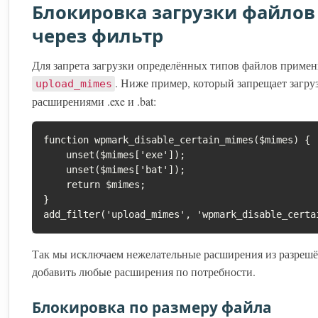
Блокировка загрузки файлов
через фильтр
Для запрета загрузки определённых типов файлов приме
. Ниже пример, который запрещает загру
upload_mimes
расширениями .exe и .bat:
function wpmark_disable_certain_mimes($mimes) {

    unset($mimes['exe']);

    unset($mimes['bat']);

    return $mimes;

}

add_filter('upload_mimes', 'wpmark_disable_certa
Так мы исключаем нежелательные расширения из разре
добавить любые расширения по потребности.
Блокировка по размеру файла