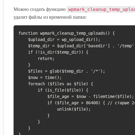
Можно создать функцию
wpmark_cleanup_temp_uplo
удалит файлы из временной папки:
function wpmark_cleanup_temp_uploads() {

    $upload_dir = wp_upload_dir();

    $temp_dir = $upload_dir['basedir'] . '/temp';

    if (!is_dir($temp_dir)) {

        return;

    }

    $files = glob($temp_dir . '/*');

    $now = time();

    foreach ($files as $file) {

        if (is_file($file)) {

            $file_age = $now - filemtime($file);

            if ($file_age > 86400) { // старше 24 часов

                unlink($file);

            }

        }

    }

}
